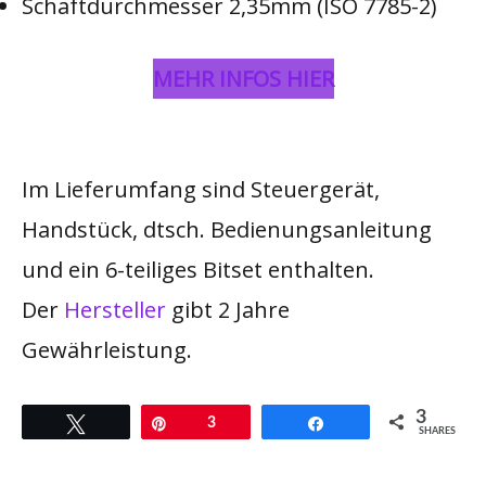
Schaftdurchmesser 2,35mm (ISO 7785-2)
MEHR INFOS HIER
Im Lieferumfang sind Steuergerät,
Handstück, dtsch. Bedienungsanleitung
und ein 6-teiliges Bitset enthalten.
Der
Hersteller
gibt 2 Jahre
Gewährleistung.
3
Twittern
Pin
3
Teilen
SHARES