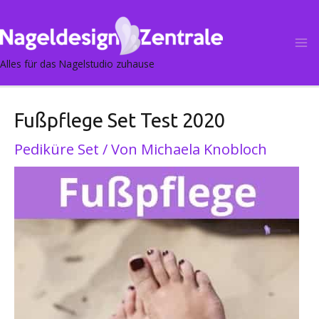
Post
Ma
navigation
M
Alles für das Nagelstudio zuhause
Fußpflege Set Test 2020
Pediküre Set
/ Von
Michaela Knobloch