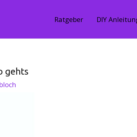
Ratgeber
DIY Anleitu
o gehts
bloch