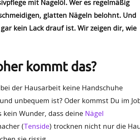
nsivpflege mit Nagelöl. Wer es regelmäßig
eschmeidigen, glatten Nägeln belohnt. Und
ar kein Lack drauf ist. Wir zeigen dir, wie
oher kommt das?
 bei der Hausarbeit keine Handschuhe
ig und unbequem ist? Oder kommst Du im Jo
 es kein Wunder, dass deine
Nägel
acher (
Tenside
) trocknen nicht nur die Ha
hen sie rissig.