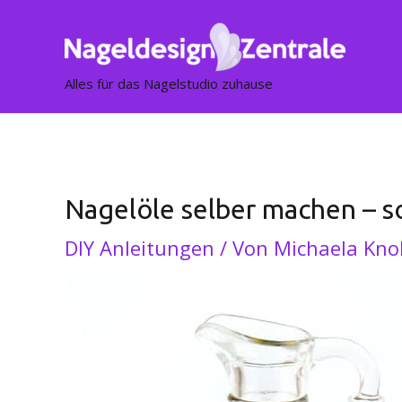
Post
navigation
Alles für das Nagelstudio zuhause
Nagelöle selber machen – s
DIY Anleitungen
/ Von
Michaela Kno