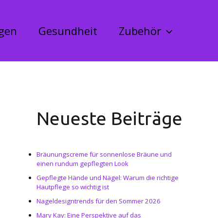
ngen
Gesundheit
Zubehör
Neueste Beiträge
Bräunungscreme für sonnenlose Bräune und
einen rundum gepflegten Look
Gepflegte Hände und Nägel: Warum die richtige
Hautpflege so wichtig ist
Nageldesigntrends für den Sommer 2026
Mary Kay: Eine Perspektive auf das