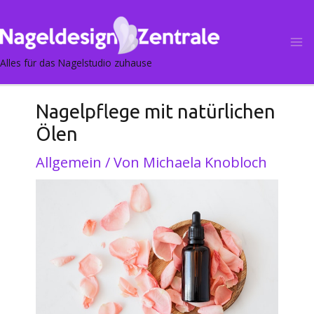
Post
Ma
navigation
M
Alles für das Nagelstudio zuhause
Nagelpflege mit natürlichen
Ölen
Allgemein
/ Von
Michaela Knobloch