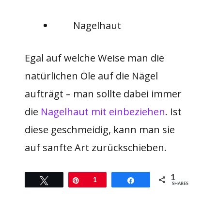
Nagelhaut
Egal auf welche Weise man die
natürlichen Öle auf die Nägel
aufträgt – man sollte dabei immer
die
Nagelhaut mit einbeziehen
. Ist
diese geschmeidig, kann man sie
auf sanfte Art zurückschieben.
1
Twittern
Pin
1
Teilen
SHARES