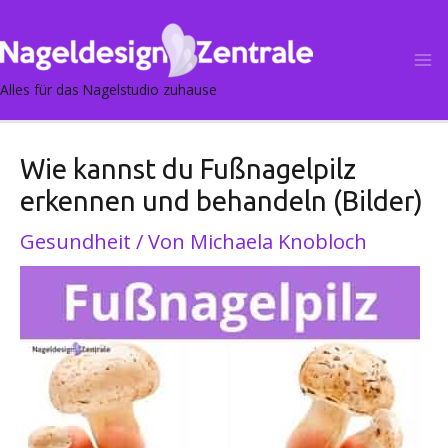
Post
Ma
navigation
M
Alles für das Nagelstudio zuhause
Wie kannst du Fußnagelpilz
erkennen und behandeln (Bilder)
Gesundheit
/ Von
Michaela Knobloch