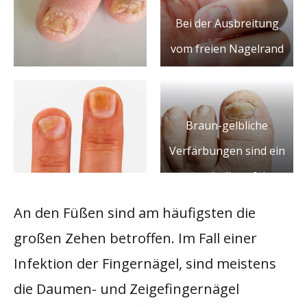
Gesunde Nägel sehen
Bei der Ausbreitung
eher rosig aus und
vom freien Nagelrand
haben eine glatte
hin zur Nagelwurzel,
Oberfläche.
wird von einer
distolaterale
Braun-gelbliche
subunguale
Verfärbungen sind ein
Onychomykose
erstes Indiz auf das
gesprochen. DIese
Vorliegen einer
An den Füßen sind am häufigsten die
Nagelpilz Syptome
Onychomykose.
großen Zehen betroffen. Im Fall einer
können auch an
den
Gesunde Nägel sehen
Infektion der Fingernägel, sind meistens
Fingernägeln
eher rosig aus und
die Daumen- und Zeigefingernägel
auftreten.
haben eine glatte