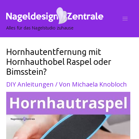
Post
Mai
navigation
Me
Alles für das Nagelstudio zuhause
Hornhautentfernung mit
Hornhauthobel Raspel oder
Bimsstein?
DIY Anleitungen
/ Von
Michaela Knobloch