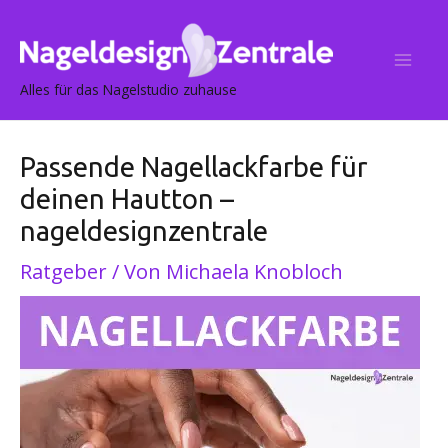
Post
Mai
navigation
Me
Alles für das Nagelstudio zuhause
Passende Nagellackfarbe für
deinen Hautton –
nageldesignzentrale
Ratgeber
/ Von
Michaela Knobloch