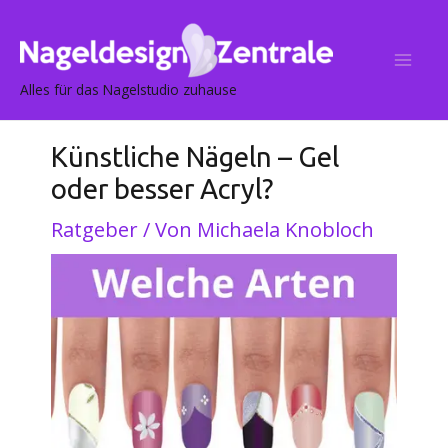
Post
Mai
navigation
Me
Alles für das Nagelstudio zuhause
Künstliche Nägeln – Gel
oder besser Acryl?
Ratgeber
/ Von
Michaela Knobloch