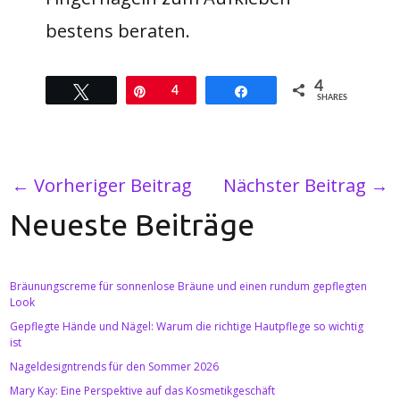
bestens beraten.
4
Twittern
Pin
4
Teilen
SHARES
←
Vorheriger Beitrag
Nächster Beitrag
→
Neueste Beiträge
Bräunungscreme für sonnenlose Bräune und einen rundum gepflegten
Look
Gepflegte Hände und Nägel: Warum die richtige Hautpflege so wichtig
ist
Nageldesigntrends für den Sommer 2026
Mary Kay: Eine Perspektive auf das Kosmetikgeschäft